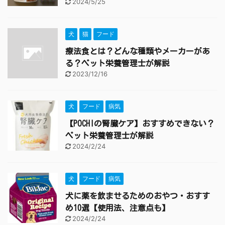
2024/5/25
犬
猫
フード
療法食とは？どんな種類やメーカーがあ
る？ペット栄養管理士が解説
2023/12/16
犬
フード
病気
【POCHIの腎臓ケア】おすすめできない？
ペット栄養管理士が解説
2024/2/24
犬
フード
病気
犬に薬を飲ませるためのおやつ・おすす
め10選【使用法、注意点も】
2024/2/24