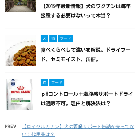
【2019年最新情報】犬のワクチンは毎年
接種する必要はないって本当？
犬
猫
フード
食べくらべして違いを解説。ドライフー
ド、セミモイスト、缶詰。
猫
フード
ｐHコントロール＋満腹感サポートドライ
は通販不可。理由と解決法は？
PREV
【ロイヤルカナン】犬の腎臓サポート缶詰が売ってな
い！代用品は？