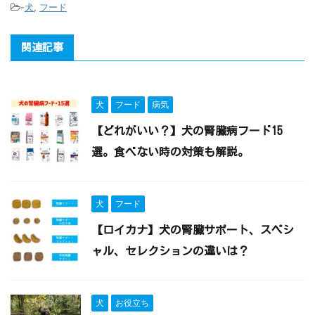
-
犬
,
フード
関連記事
犬
フード
病気
【どれがいい？】犬の腎臓病フード15
選。食べない時の対策も解説。
犬
フード
【ロイカナ】犬の腎臓サポート、スペシ
ャル、セレクションの違いは？
犬
お役立ち