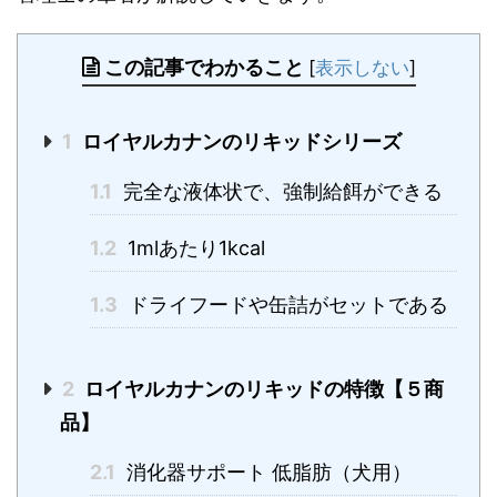
この記事でわかること
[
表示しない
]
1
ロイヤルカナンのリキッドシリーズ
1.1
完全な液体状で、強制給餌ができる
1.2
1mlあたり1kcal
1.3
ドライフードや缶詰がセットである
2
ロイヤルカナンのリキッドの特徴【５商
品】
2.1
消化器サポート 低脂肪（犬用）