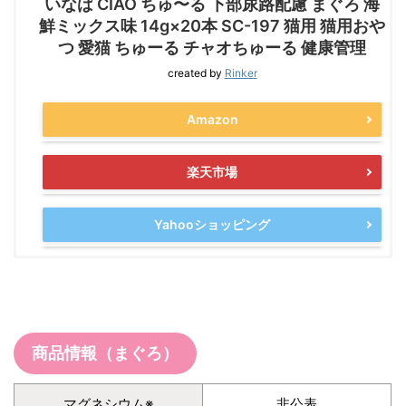
いなば CIAO ちゅ〜る 下部尿路配慮 まぐろ 海
鮮ミックス味 14g×20本 SC-197 猫用 猫用おや
つ 愛猫 ちゅーる チャオちゅーる 健康管理
created by
Rinker
Amazon
楽天市場
Yahooショッピング
商品情報（まぐろ）
マグネシウム※
非公表