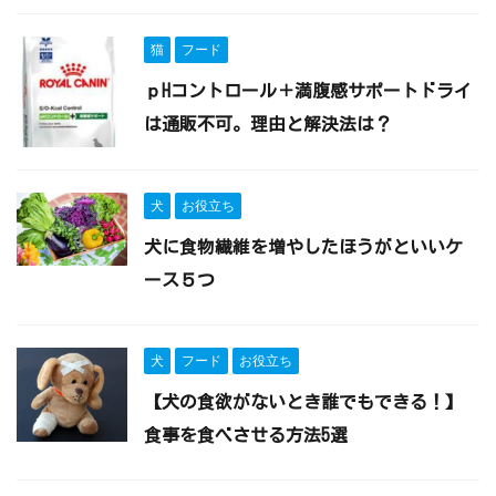
猫
フード
ｐHコントロール＋満腹感サポートドライ
は通販不可。理由と解決法は？
犬
お役立ち
犬に食物繊維を増やしたほうがといいケ
ース５つ
犬
フード
お役立ち
【犬の食欲がないとき誰でもできる！】
食事を食べさせる方法5選