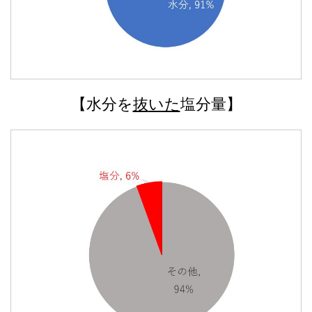
【水分を
抜
いた
塩分量】