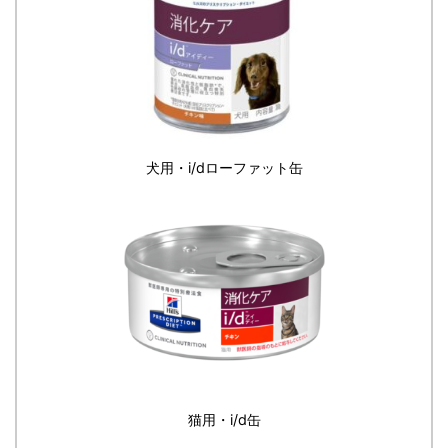
犬用・i/dローファット缶
猫用・i/d缶