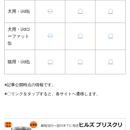
〇
〇
〇
犬用・i/d缶
犬用・i/dロ
〇
〇
〇
ーファット
缶
〇
〇
〇
猫用・i/d缶
※記事公開時点の情報です。
※〇リンクをタップすると、各サイトへ遷移します。