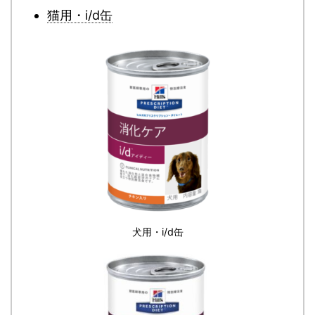
猫用・i/d缶
犬用・i/d缶