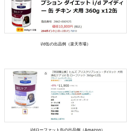
i/d缶の出品例（楽天市場）
i/dローファット缶の出品例（Amazon）