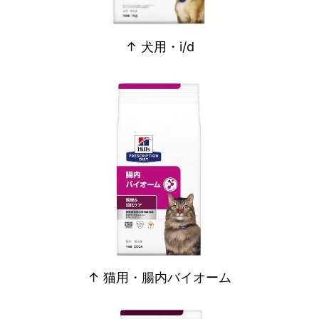
↑ 犬用・i/d
↑ 猫用・腸内バイオーム