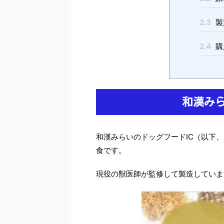
2.3
製
2.4
購
和漢みら
和漢みらいのドッグフードIC（以下
食です。
現役の獣医師が監修して製造していま