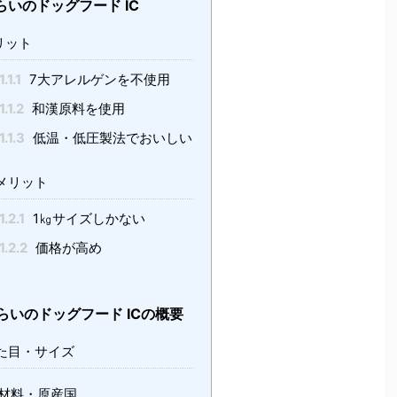
いのドッグフード IC
リット
1.1.1
7大アレルゲンを不使用
1.1.2
和漢原料を使用
1.1.3
低温・低圧製法でおいしい
メリット
1.2.1
1㎏サイズしかない
1.2.2
価格が高め
らいのドッグフード ICの概要
た目・サイズ
材料・原産国