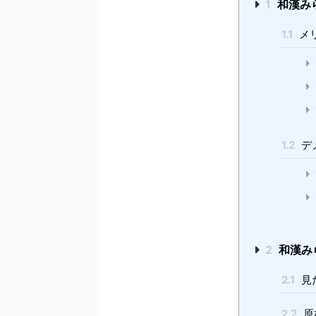
1
和漢みら
1.1
メ
1.2
デ
2
和漢み
2.1
見
2.2
原