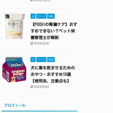
犬
フード
病気
【POCHIの腎臓ケア】おす
すめできない？ペット栄
養管理士が解説
2024/2/24
犬
フード
病気
犬に薬を飲ませるための
おやつ・おすすめ10選
【使用法、注意点も】
2024/2/24
プロフィール