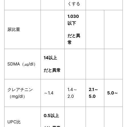
くする
1.030
以下
尿比重
だと異
常
14以上
SDMA（㎍/dl）
だと異常
クレアチニン
1.4～
2.1～
～1.4
5.0～
（mg/dl）
2.0
5.0
0.5以上
UPC比