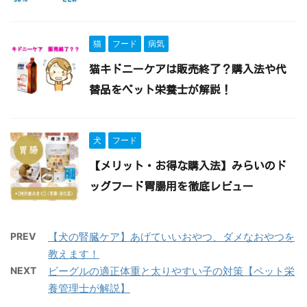
猫
フード
病気
猫キドニーケアは販売終了？購入法や代
替品をペット栄養士が解説！
犬
フード
【メリット・お得な購入法】みらいのド
ッグフード胃腸用を徹底レビュー
PREV
【犬の腎臓ケア】あげていいおやつ、ダメなおやつを
教えます！
NEXT
ビーグルの適正体重と太りやすい子の対策【ペット栄
養管理士が解説】