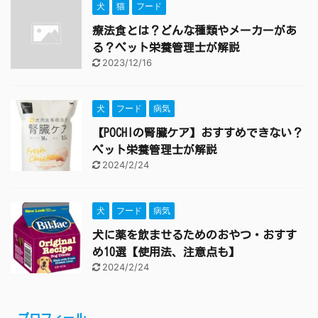
犬
猫
フード
療法食とは？どんな種類やメーカーがあ
る？ペット栄養管理士が解説
2023/12/16
犬
フード
病気
【POCHIの腎臓ケア】おすすめできない？
ペット栄養管理士が解説
2024/2/24
犬
フード
病気
犬に薬を飲ませるためのおやつ・おすす
め10選【使用法、注意点も】
2024/2/24