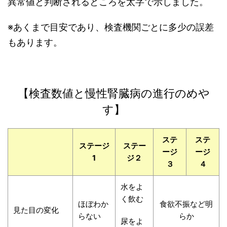
異常値と判断されるところを太字で示しました。
※あくまで目安であり、検査機関ごとに多少の誤差
もあります。
【検査数値と慢性腎臓病の進行のめや
す】
ステ
ステ
ステージ
ステー
ージ
ージ
1
ジ２
３
４
水をよ
く飲む
ほぼわか
食欲不振など明
見た目の変化
らない
らか
尿をよ