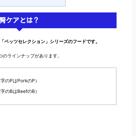
腎ケアとは？
「ベッツセレクション」シリーズのフードです。
２つのラインナップがあります。
のPはPorkのP）
のBはBeefのB）