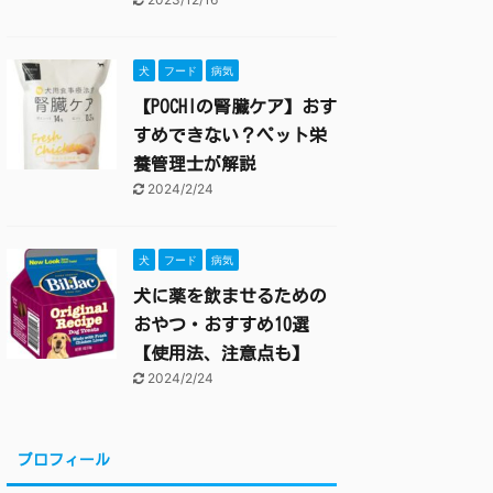
犬
フード
病気
【POCHIの腎臓ケア】おす
すめできない？ペット栄
養管理士が解説
2024/2/24
犬
フード
病気
犬に薬を飲ませるための
おやつ・おすすめ10選
【使用法、注意点も】
2024/2/24
プロフィール