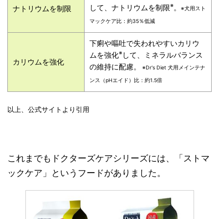
※
して、ナトリウムを制限
。
ナトリウムを制限
※犬用スト
マックケア比：約35％低減
下痢や嘔吐で失われやすいカリウ
※
ムを強化
して、ミネラルバランス
カリウムを強化
の維持に配慮。
※Dr's Diet 犬用メインテナ
ンス（pHエイド）比：約1.5倍
以上、公式サイトより引用
これまでもドクターズケアシリーズには、「ストマ
ックケア」というフードがありました。