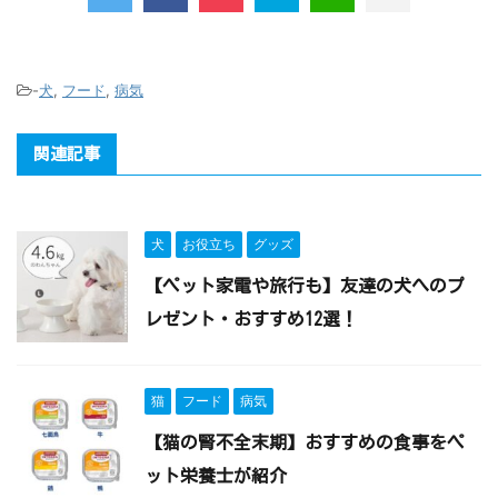
-
犬
,
フード
,
病気
関連記事
犬
お役立ち
グッズ
【ペット家電や旅行も】友達の犬へのプ
レゼント・おすすめ12選！
猫
フード
病気
【猫の腎不全末期】おすすめの食事をペ
ット栄養士が紹介