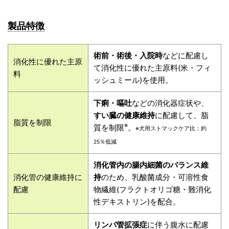
製品特徴
術前・術後・入院時
などに配慮し
消化性に優れた主原
て消化性に優れた主原料(米・フィ
料
ッシュミール)を使用。
下痢・嘔吐
などの消化器症状や、
すい臓の健康維持
に配慮して、脂
脂質を制限
※
質を制限
。
※犬用ストマックケア比：約
25％低減
消化管内の腸内細菌のバランス維
消化管の健康維持に
持
のため、乳酸菌成分・可溶性食
配慮
物繊維(フラクトオリゴ糖・難消化
性デキストリン)を配合。
リンパ管拡張症
に伴う腹水に配慮