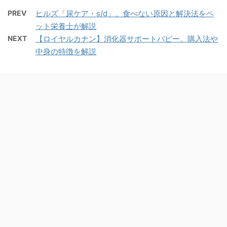
PREV
ヒルズ「尿ケア・s/d」。食べない原因と解決法をペ
ット栄養士が解説
NEXT
【ロイヤルカナン】消化器サポートパピー。購入法や
中身の特徴を解説