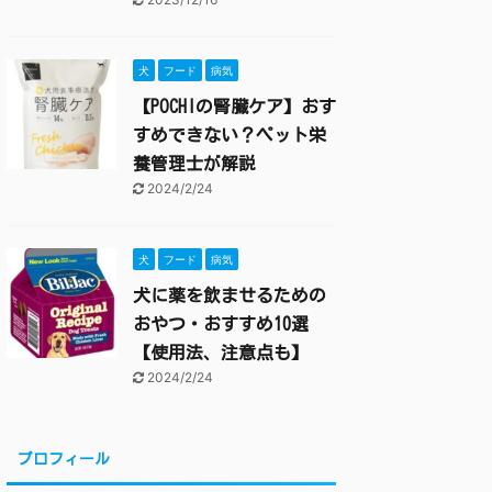
犬
フード
病気
【POCHIの腎臓ケア】おす
すめできない？ペット栄
養管理士が解説
2024/2/24
犬
フード
病気
犬に薬を飲ませるための
おやつ・おすすめ10選
【使用法、注意点も】
2024/2/24
プロフィール