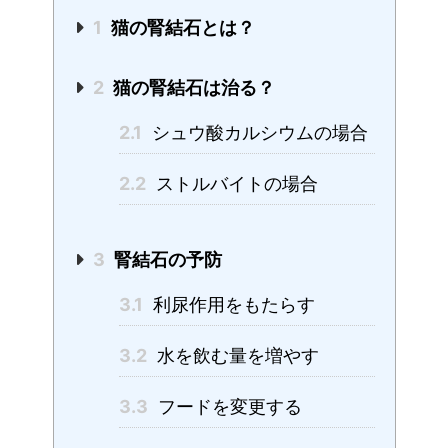
1
猫の腎結石とは？
2
猫の腎結石は治る？
2.1
シュウ酸カルシウムの場合
2.2
ストルバイトの場合
3
腎結石の予防
3.1
利尿作用をもたらす
3.2
水を飲む量を増やす
3.3
フードを変更する