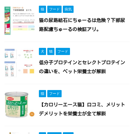
猫
フード
病気
猫の尿路結石にちゅーるは危険？下部尿
路配慮ちゅーるの検証アリ。
犬
猫
フード
低分子プロテインとセレクトプロテイン
の違いを、ペット栄養士が解説
猫
フード
【カロリーエース猫】口コミ、メリット
デメリットを栄養士が全て解説