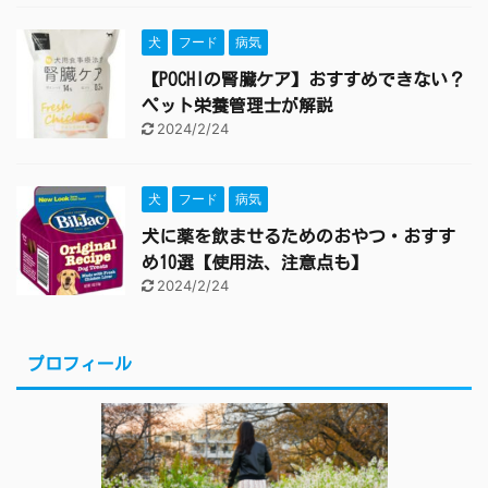
犬
フード
病気
【POCHIの腎臓ケア】おすすめできない？
ペット栄養管理士が解説
2024/2/24
犬
フード
病気
犬に薬を飲ませるためのおやつ・おすす
め10選【使用法、注意点も】
2024/2/24
プロフィール