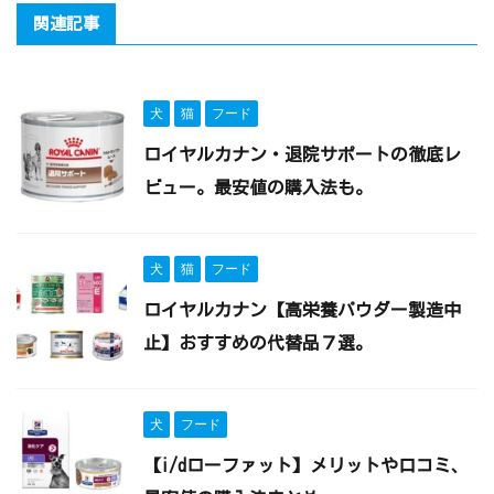
関連記事
犬
猫
フード
ロイヤルカナン・退院サポートの徹底レ
ビュー。最安値の購入法も。
犬
猫
フード
ロイヤルカナン【高栄養パウダー製造中
止】おすすめの代替品７選。
犬
フード
【i/dローファット】メリットや口コミ、