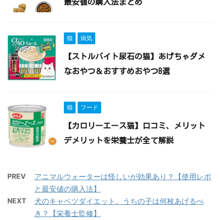
最安値の購入法まとめ
猫
病気
【ストルバイト尿石の猫】あげちゃダメ
なおやつ＆おすすめおやつ8選
猫
フード
【カロリーエース猫】口コミ、メリット
デメリットを栄養士が全て解説
PREV
アニマルウォーターは怪しいが効果あり？【使用レポ
と最安値の購入法】
NEXT
犬のキャベツダイエット。うちの子は何枚あげるべ
き？【栄養士監修】