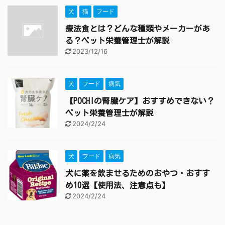
犬
猫
フード
療法食とは？どんな種類やメーカーがあ
る？ペット栄養管理士が解説
2023/12/16
犬
フード
病気
【POCHIの腎臓ケア】おすすめできない？
ペット栄養管理士が解説
2024/2/24
犬
フード
病気
犬に薬を飲ませるためのおやつ・おすす
め10選【使用法、注意点も】
2024/2/24