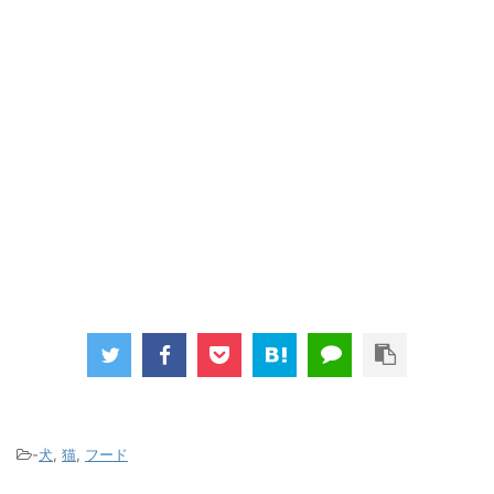
-
犬
,
猫
,
フード