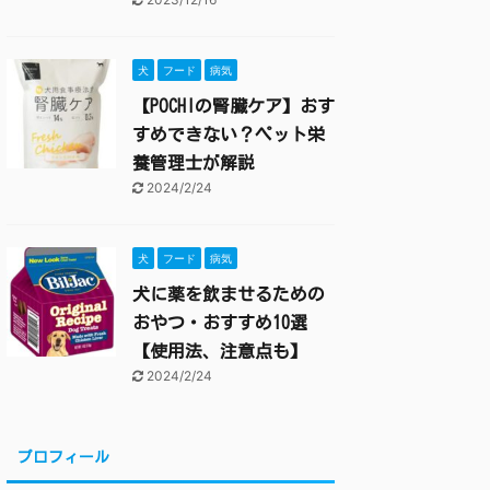
犬
フード
病気
【POCHIの腎臓ケア】おす
すめできない？ペット栄
養管理士が解説
2024/2/24
犬
フード
病気
犬に薬を飲ませるための
おやつ・おすすめ10選
【使用法、注意点も】
2024/2/24
プロフィール