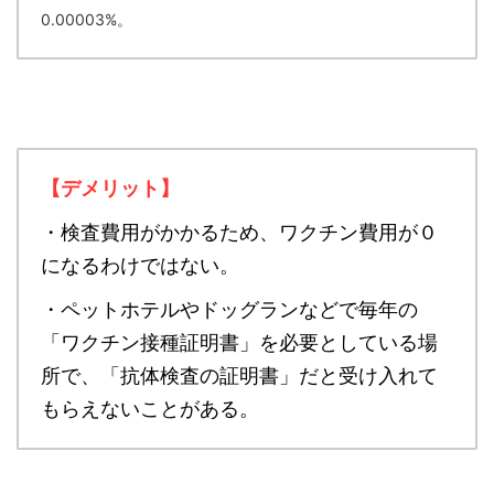
0.00003%。
【デメリット】
・検査費用がかかるため、ワクチン費用が０
になるわけではない。
・ペットホテルやドッグランなどで毎年の
「ワクチン接種証明書」を必要としている場
所で、「抗体検査の証明書」だと受け入れて
もらえないことがある。