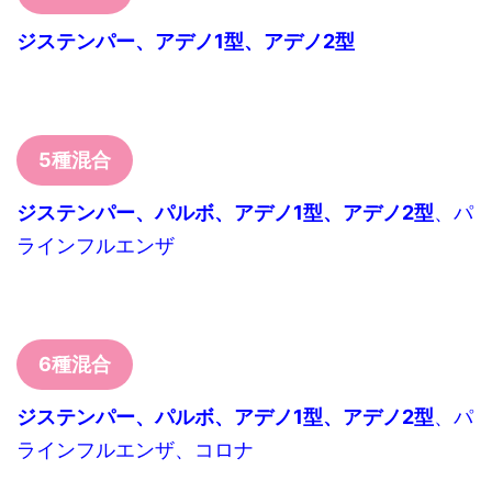
ジステンパー、アデノ1型、アデノ2型
5種混合
ジステンパー、パルボ、アデノ1型、アデノ2型
、パ
ラインフルエンザ
6種混合
ジステンパー、パルボ、アデノ1型、アデノ2型
、パ
ラインフルエンザ、コロナ