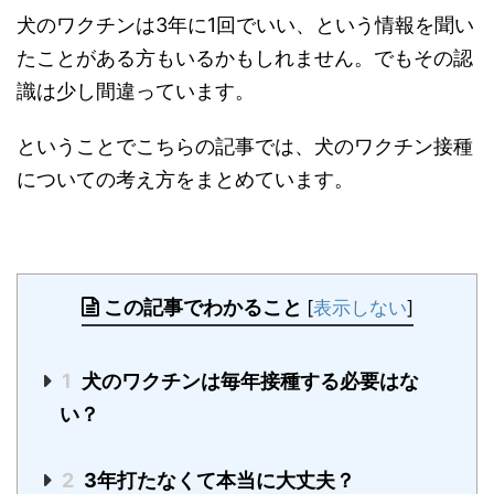
犬のワクチンは3年に1回でいい、という情報を聞い
たことがある方もいるかもしれません。でもその認
識は少し間違っています。
ということでこちらの記事では、犬のワクチン接種
についての考え方をまとめています。
この記事でわかること
[
表示しない
]
1
犬のワクチンは毎年接種する必要はな
い？
2
3年打たなくて本当に大丈夫？