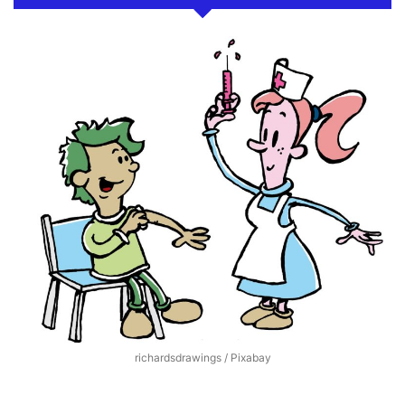
richardsdrawings / Pixabay