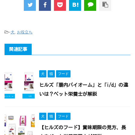
-
犬
,
お役立ち
関連記事
犬
猫
フード
ヒルズ「腸内バイオーム」と「i/d」の違
いは？ペット栄養士が解説
犬
猫
フード
【ヒルズのフード】賞味期限の見方、長