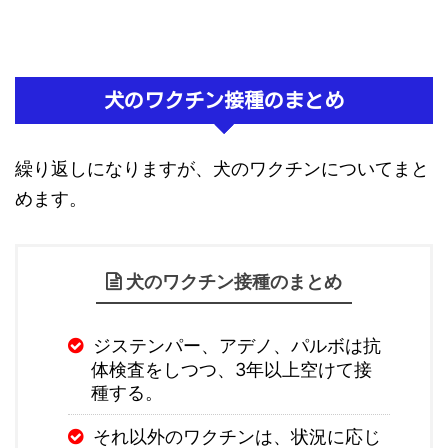
犬のワクチン接種のまとめ
繰り返しになりますが、犬のワクチンについてまと
めます。
犬のワクチン接種のまとめ
ジステンパー、アデノ、パルボは抗
体検査をしつつ、3年以上空けて接
種する。
それ以外のワクチンは、状況に応じ