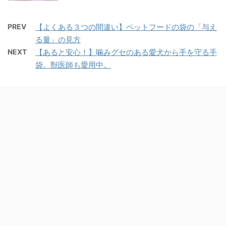
PREV
【よくある３つの間違い】ペットフードの袋の「与え
る量」の見方
NEXT
【あると安心！】噛みグセのある愛犬から手を守る手
袋。獣医師も愛用中。