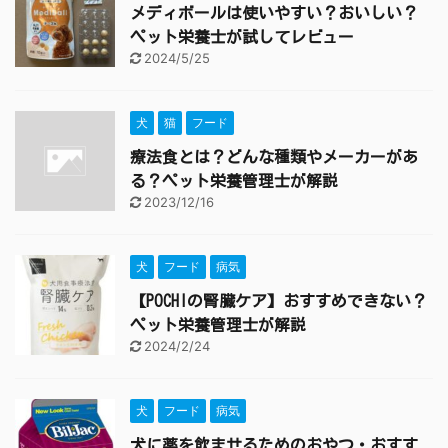
メディボールは使いやすい？おいしい？
ペット栄養士が試してレビュー
2024/5/25
犬
猫
フード
療法食とは？どんな種類やメーカーがあ
る？ペット栄養管理士が解説
2023/12/16
犬
フード
病気
【POCHIの腎臓ケア】おすすめできない？
ペット栄養管理士が解説
2024/2/24
犬
フード
病気
犬に薬を飲ませるためのおやつ・おすす