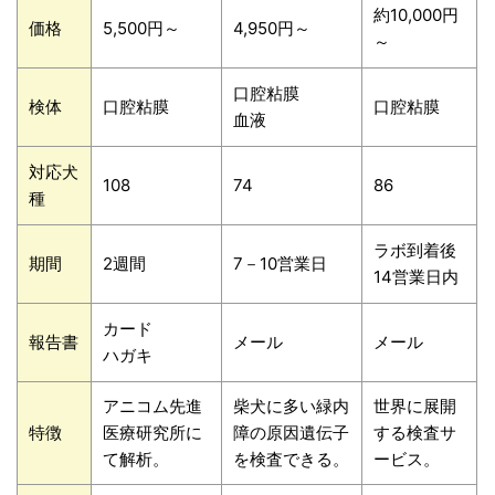
約10,000円
価格
5,500円～
4,950円～
～
口腔粘膜
検体
口腔粘膜
口腔粘膜
血液
対応犬
108
74
86
種
ラボ到着後
期間
2週間
7－10営業日
14営業日内
カード
報告書
メール
メール
ハガキ
アニコム先進
柴犬に多い緑内
世界に展開
特徴
医療研究所に
障の原因遺伝子
する検査サ
て解析。
を検査できる。
ービス。