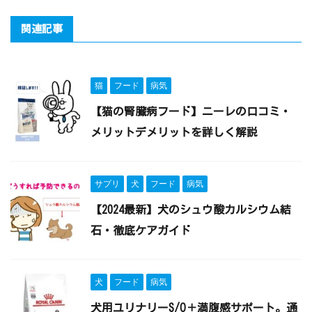
関連記事
猫
フード
病気
【猫の腎臓病フード】ニーレの口コミ・
メリットデメリットを詳しく解説
サプリ
犬
フード
病気
【2024最新】犬のシュウ酸カルシウム結
石・徹底ケアガイド
犬
フード
病気
犬用ユリナリーS/O＋満腹感サポート。通