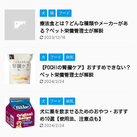
犬
猫
フード
療法食とは？どんな種類やメーカーがあ
る？ペット栄養管理士が解説
2023/12/16
犬
フード
病気
【POCHIの腎臓ケア】おすすめできない？
ペット栄養管理士が解説
2024/2/24
犬
フード
病気
犬に薬を飲ませるためのおやつ・おすす
め10選【使用法、注意点も】
2024/2/24