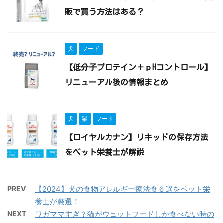
販で買う方法はある？
犬
フード
【低分子プロテイン＋ｐHコントロール】
リニューアル後の情報まとめ
犬
猫
フード
【ロイヤルカナン】リキッドの保存方法
をペット栄養士が解説
PREV
【2024】犬の食物アレルギー療法食６選をペット栄
養士が厳選！
NEXT
ワガママすぎ？猫がウェットフードしか食べない時の