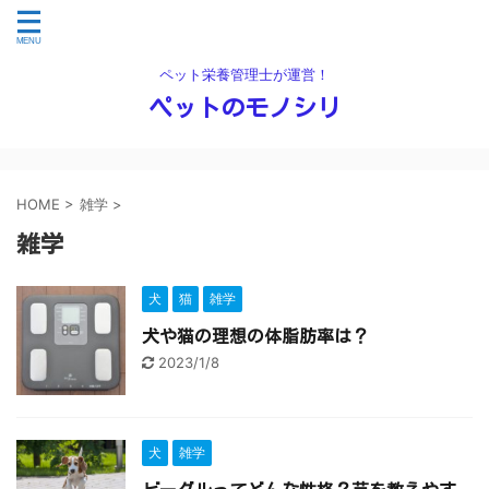
ペット栄養管理士が運営！
ペットのモノシリ
HOME
>
雑学
>
雑学
犬
猫
雑学
犬や猫の理想の体脂肪率は？
2023/1/8
犬
雑学